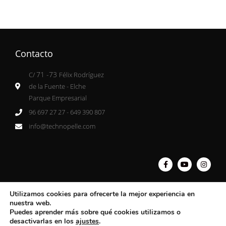
Contacto
71 -73
C/
Félix Rodríguez
de la Fuente - Elche
Parque Empresarial
96 697 27 27 - 649 390 807
info@technopelle.com
Utilizamos cookies para ofrecerte la mejor experiencia en
nuestra web.
Puedes aprender más sobre qué cookies utilizamos o
© Technopelle s.l. - Todo los derechos reservados.
desactivarlas en los
ajustes
.